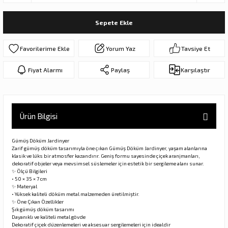
ar
olar
Sepete Ekle
er Objeler
Yorum Yaz
Tavsiye Et
er
Fiyat Alarmı
Paylaş
Karşılaştır
ler
Ürün Bilgisi
Gümüş Döküm Jardinyer
Zarif gümüş döküm tasarımıyla öne çıkan Gümüş Döküm Jardinyer, yaşam alanlarına
klasik ve lüks bir atmosfer kazandırır. Geniş formu sayesinde çiçek aranjmanları,
dekoratif objeler veya mevsimsel süslemeler için estetik bir sergileme alanı sunar.
✨ Ölçü Bilgileri
• 50 × 35 × 7 cm
danlar
✨ Materyal
• Yüksek kaliteli döküm metal malzemeden üretilmiştir.
✨ Öne Çıkan Özellikler
Şık gümüş döküm tasarımı
rı
Dayanıklı ve kaliteli metal gövde
Dekoratif çiçek düzenlemeleri ve aksesuar sergilemeleri için idealdir