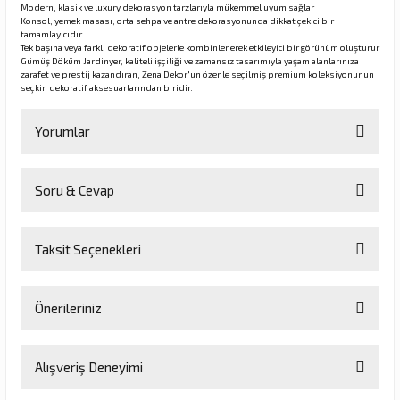
Modern, klasik ve luxury dekorasyon tarzlarıyla mükemmel uyum sağlar
Konsol, yemek masası, orta sehpa ve antre dekorasyonunda dikkat çekici bir
tamamlayıcıdır
Tek başına veya farklı dekoratif objelerle kombinlenerek etkileyici bir görünüm oluşturur
Gümüş Döküm Jardinyer, kaliteli işçiliği ve zamansız tasarımıyla yaşam alanlarınıza
zarafet ve prestij kazandıran, Zena Dekor'un özenle seçilmiş premium koleksiyonunun
seçkin dekoratif aksesuarlarından biridir.
Yorumlar
Soru & Cevap
Bu ürüne ilk yorumu siz yapın!
Taksit Seçenekleri
Yorum Yaz
Ürün hakkında henüz soru sorulmamış.
Önerileriniz
Soru Sor
Bu ürünün fiyat bilgisi, resim, ürün açıklamalarında ve diğer
Alışveriş Deneyimi
konularda yetersiz gördüğünüz noktaları öneri formunu kullanarak
tarafımıza iletebilirsiniz.