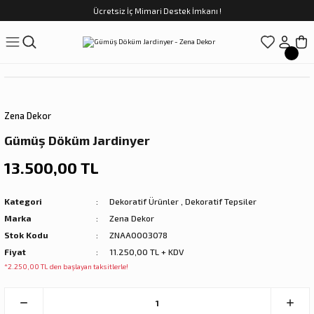
Ücretsiz İç Mimari Destek İmkanı !
Geri Dön
Geri Dön
Geri Dön
Geri Dön
Geri Dön
ünler
Saatler
obilya
Tekstili
Sofra
üpler
arfume
olar
Yemek Takımı
Zena Dekor
Kahve Fincan Takımı
Gümüş Döküm Jardinyer
preyi
i Tablolar
Çay Fincan Takımı
13.500,00 TL
ları
ya
Servis ve Sunum
Kategori
Dekoratif Ürünler
,
Dekoratif Tepsiler
Marka
Zena Dekor
ı
Stok Kodu
ZNAA0003078
Fiyat
11.250,00 TL + KDV
Objeler
*2.250,00 TL den başlayan taksitlerle!
kler