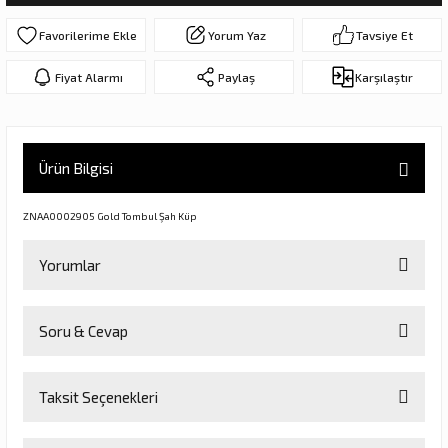
ar
olar
Yorum Yaz
Tavsiye Et
er Objeler
Fiyat Alarmı
Paylaş
Karşılaştır
er
Ürün Bilgisi
ler
ZNAA0002905 Gold Tombul Şah Küp
Yorumlar
Soru & Cevap
Bu ürüne ilk yorumu siz yapın!
danlar
Taksit Seçenekleri
Yorum Yaz
Ürün hakkında henüz soru sorulmamış.
rı