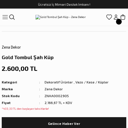
Ücretsiz İç Mimari Destek İmkanı !
Geri Dön
Geri Dön
Geri Dön
Geri Dön
Geri Dön
ünler
Saatler
obilya
Tekstili
Sofra
üpler
arfume
olar
Yemek Takımı
Zena Dekor
Kahve Fincan Takımı
Gold Tombul Şah Küp
preyi
i Tablolar
Çay Fincan Takımı
2.600,00 TL
ları
ya
Servis ve Sunum
Kategori
Dekoratif Ürünler
,
Vazo / Kase / Küpler
Marka
Zena Dekor
ı
Stok Kodu
ZNAA0002905
Fiyat
2.166,67 TL + KDV
Objeler
*433,33 TL den başlayan taksitlerle!
kler
Gelince Haber Ver