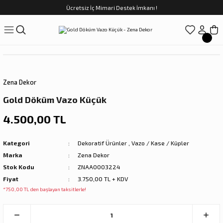
Ücretsiz İç Mimari Destek İmkanı !
Geri Dön
Geri Dön
Geri Dön
Geri Dön
Geri Dön
ünler
Saatler
obilya
Tekstili
Sofra
üpler
arfume
olar
Yemek Takımı
Zena Dekor
Kahve Fincan Takımı
Gold Döküm Vazo Küçük
preyi
i Tablolar
Çay Fincan Takımı
4.500,00 TL
ları
ya
Servis ve Sunum
Kategori
Dekoratif Ürünler
,
Vazo / Kase / Küpler
Marka
Zena Dekor
ı
Stok Kodu
ZNAA0003224
Fiyat
3.750,00 TL + KDV
Objeler
*750,00 TL den başlayan taksitlerle!
kler