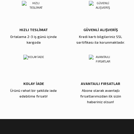
Ürün fiyatı diğer sitelerden daha pahalı.
Bu ürüne benzer farklı alternatifler olmalı.
5.600,00 TL
5.000,00 TL
Sepete Ekle
Sepete Ekle
HIZLI TESLİMAT
GÜVENLİ ALIŞVERİŞ
Ortalama 2-3 iş günü içinde
Kredi kartı bilgileriniz SSL
kargoda
sertifikası ile korunmaktadır.
Reçine Gül Şamdan
Reçine Toplu Vazo Bordo
Gönder
4.000,00 TL
4.200,00 TL
Sepete Ekle
Sepete Ekle
KOLAY İADE
AVANTAJLI FIRSATLAR
Ürünü rahat bir şekilde iade
Abone olarak avantajlı
Zena Dekor
Zena Dekor
edebilme fırsatı!
fırsatlarımızdan ilk sizin
Gold Metal Damla Şamdan Küçük
Gold Metal Damla Şamdan Büyük
haberiniz olsun!
3.000,00 TL
4.000,00 TL
Sepete Ekle
Sepete Ekle