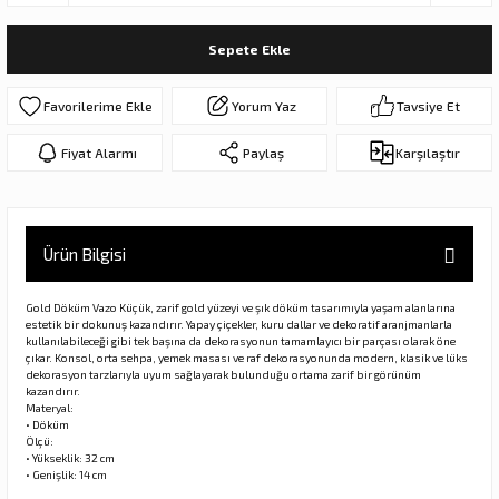
ar
olar
Sepete Ekle
er Objeler
Yorum Yaz
Tavsiye Et
er
Fiyat Alarmı
Paylaş
Karşılaştır
ler
Ürün Bilgisi
Gold Döküm Vazo Küçük, zarif gold yüzeyi ve şık döküm tasarımıyla yaşam alanlarına
estetik bir dokunuş kazandırır. Yapay çiçekler, kuru dallar ve dekoratif aranjmanlarla
kullanılabileceği gibi tek başına da dekorasyonun tamamlayıcı bir parçası olarak öne
çıkar. Konsol, orta sehpa, yemek masası ve raf dekorasyonunda modern, klasik ve lüks
dekorasyon tarzlarıyla uyum sağlayarak bulunduğu ortama zarif bir görünüm
kazandırır.
danlar
Materyal:
• Döküm
Ölçü:
• Yükseklik: 32 cm
rı
• Genişlik: 14 cm