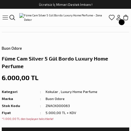
Ücretsiz İç Mimari Destek İmkanı !
Geri Dön
Geri Dön
Geri Dön
Geri Dön
Geri Dön
ünler
Saatler
obilya
Tekstili
Sofra
üpler
arfume
olar
Yemek Takımı
Buon Odore
Kahve Fincan Takımı
Füme Cam Silver 5 Gül Bordo Luxury Home
Perfume
preyi
i Tablolar
Çay Fincan Takımı
6.000,00 TL
ları
ya
Servis ve Sunum
Kategori
Kokular
,
Luxury Home Parfume
ı
Marka
Buon Odore
Stok Kodu
ZNACK000063
Objeler
Fiyat
5.000,00 TL + KDV
*1.000,00 TL den başlayan taksitlerle!
kler