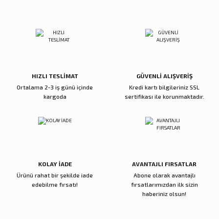
Ürün açıklamasında eksik bilgiler bulunuyor.
Buon Odore
Deneyimini Paylaş
Ürün bilgilerinde hatalar bulunuyor.
Gold Beyaz Ortanca Luxury Home Perfume
Ürün fiyatı diğer sitelerden daha pahalı.
Bu ürüne benzer farklı alternatifler olmalı.
10.700,00 TL
Sepete Ekle
HIZLI TESLİMAT
GÜVENLİ ALIŞVERİŞ
Ortalama 2-3 iş günü içinde
Kredi kartı bilgileriniz SSL
Buon Odore
kargoda
sertifikası ile korunmaktadır.
Cam Gold İngiliz Şakayık Beyaz Arajman Luxury Home Perfume
Gönder
10.700,00 TL
Sepete Ekle
KOLAY İADE
AVANTAJLI FIRSATLAR
Ürünü rahat bir şekilde iade
Abone olarak avantajlı
Buon Odore
edebilme fırsatı!
fırsatlarımızdan ilk sizin
Cam Gold Tek Gül KIrmızı Luxury Home Perfume
haberiniz olsun!
1.800,00 TL