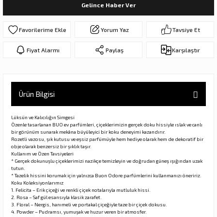
Gelince Haber Ver
ar
olar
Yorum Yaz
Tavsiye Et
er Objeler
Fiyat Alarmı
Paylaş
Karşılaştır
er
ler
Ürün Bilgisi
Lüksün ve Kalıcılığın Simgesi
Özenle tasarlanan BUO ev parfümleri, çiçeklerimizin gerçek doku hissiyle ıslak ve canlı
bir görünüm sunarak mekâna büyüleyici bir koku deneyimi kazandırır.
Rozetli vazosu, şık kutusu ve eşsiz parfümüyle hem hediye olarak hem de dekoratif bir
obje olarak benzersiz bir şıklık taşır.
Kullanım ve Özen Tavsiyeleri
* Gerçek dokunuşlu çiçeklerimizi nazikçe temizleyin ve doğrudan güneş ışığından uzak
tutun.
* Tazelik hissini korumak için yalnızca Buon Odore parfümlerini kullanmanızı öneririz.
danlar
Koku Koleksiyonlarımız
1. Felicita – Erik çiçeği ve renkli çiçek notalarıyla mutluluk hissi.
2. Rosa – Saf gül esansıyla klasik zarafet.
rı
3. Floral – Nergis, hanımeli ve portakal çiçeğiyle taze bir çiçek dokusu.
4. Powder – Pudramsı, yumuşak ve huzur veren bir atmosfer.