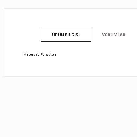
ÜRÜN BILGISI
YORUMLAR
Materyal: Porselen
Bu ürünün fiyat bilgisi, resim, ürün açıklamalarında ve diğer ko
Görüş ve önerileriniz için teşekkür ederiz.
Ürün resmi kalitesiz, bozuk veya görüntülenemiyor.
Ürün açıklamasında eksik bilgiler bulunuyor.
Ürün bilgilerinde hatalar bulunuyor.
Ürün fiyatı diğer sitelerden daha pahalı.
Zena Dekor
Zena Dekor
Bu ürüne benzer farklı alternatifler olmalı.
Mavi Kristal Alem Büyük
Mavi Kristal Alem Küçük