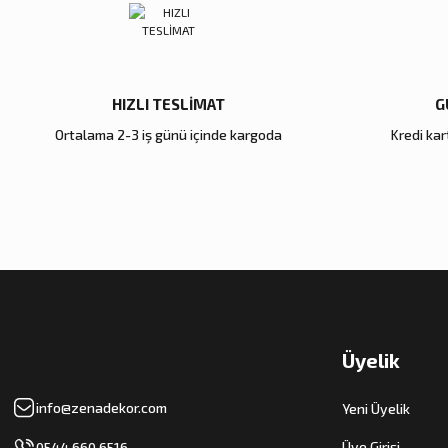
5.600,00 TL
5.000,00 TL
Sepete Ekle
Sepete Ekle
HIZLI TESLİMAT
G
Ortalama 2-3 iş günü içinde kargoda
Kredi kart
Zena Dekor
Zena Dekor
Gold Metal Damla Şamdan Büyük
Antik Bronz Yatay Obje
4.000,00 TL
8.000,00 TL
Sepete Ekle
Sepete Ekle
Üyelik
info@zenadekor.com
Yeni Üyelik
Üye Girişi
0544 660 6516