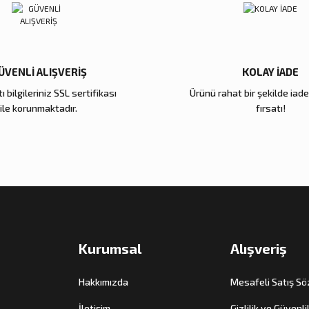
4.000,00 TL
4.200,00 TL
3.000,
Sepete Ekle
Sepete Ekle
Gönder
ÜVENLİ ALIŞVERİŞ
KOLAY İADE
ı bilgileriniz SSL sertifikası
Ürünü rahat bir şekilde iad
Zena Dekor
Zena Dekor
ile korunmaktadır.
fırsatı!
Antik Gold Kapaklı Cam Küp Küçük
Antik Gold Kapaklı 
8.000,00 TL
10.000,00 TL
Sepete Ekle
Sepete E
Kurumsal
Alışveriş
Hakkımızda
Mesafeli Satış S
İletişim
Gizlilik ve Güvenli