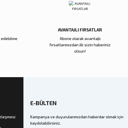
00 TL
Sepete Ekle
AVANTAJLI FIRSATLAR
e edebilme
Abone olarak avantajlı
Zena Dekor
fırsatlarımızdan ilk sizin haberiniz
Cam Küp Büyük
Kahve Dalga Seramik Tabak
olsun!
11.000,00 TL
kle
Sepete Ekle
E-BÜLTEN
özleşmesi
Kampanya ve duyurularımızdan haberdar olmak için
kaydolabilirsiniz.
k