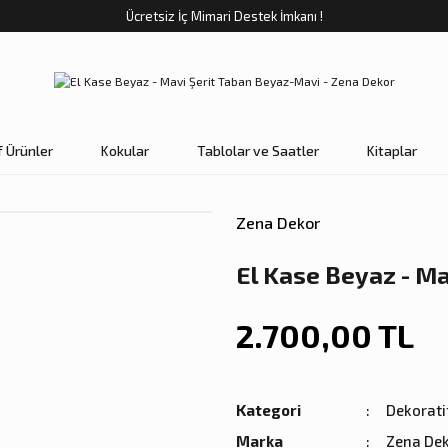
Ücretsiz İç Mimari Destek İmkanı !
f Ürünler
Kokular
Tablolar ve Saatler
Kitaplar
Zena Dekor
El Kase Beyaz - M
2.700,00 TL
Kategori
Dekorati
Marka
Zena De