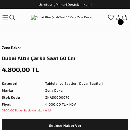
Ücretsiz İç Mimari Destek İmkanı !
Geri Dön
Geri Dön
Geri Dön
Geri Dön
Geri Dön
ünler
Saatler
obilya
Tekstili
Sofra
üpler
arfume
olar
Yemek Takımı
Zena Dekor
Kahve Fincan Takımı
Dubai Altın Çarklı Saat 60 Cm
preyi
i Tablolar
Çay Fincan Takımı
4.800,00 TL
ları
ya
Servis ve Sunum
Kategori
Tablolar ve Saatler
,
Duvar Saatleri
Marka
Zena Dekor
ı
Stok Kodu
ZNAS0000076
Fiyat
4.000,00 TL + KDV
Objeler
*800,00 TL den başlayan taksitlerle!
kler
Gelince Haber Ver