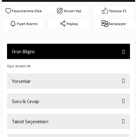
ar
olar
Yorum Yaz
Tavsiye Et
er Objeler
Fiyat Alarmı
Paylaş
Karşılaştır
er
Ürün Bilgisi
ler
Ölçü: 60x60 CM
Yorumlar
Soru & Cevap
Bu ürüne ilk yorumu siz yapın!
danlar
Taksit Seçenekleri
Yorum Yaz
Ürün hakkında henüz soru sorulmamış.
rı