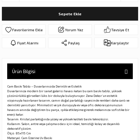
ar
olar
Sepete Ekle
er Objeler
Yorum Yaz
Tavsiye Et
er
Fiyat Alarmı
Paylaş
Karşılaştır
ler
Ürün Bilgisi
Cam Baskı Tablo – Duvarlarınızda Derinlik ve Estetik
Duvarlarınıza modern bir sanat galerisi havası katan bu cam baskı tablo, yüksek
çözünürlüklü görselleri lüks bir dokuyla buluşturuyor. Zena Dekor’un estetik
vizyonuyla hazırlanan tasarım, camın doğal parlaklığı sayesinde renkleri daha canlı ve
derinlikli yansıtıyor. Minimalist ve şık duruşuyla ev veya ofis dekorasyonunuzun
havasını anında değiştiren bu parça, ışıkla etkileşime girerek mekanınıza sofistike bir
danlar
enerji katar.
Tasarım: Kristal parlaklığında yüzey ve yüksek kaliteli baskı teknolojisi.
Kullanım: Salon, antre veya çalışma odası için ideal, temizliği kolay ve dayanıklı
dekoratif çözüm.
rı
Ölçü: 85x115 Cm
Materyal: Cam Üzerine Uv Baskı