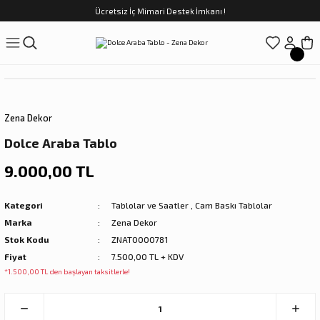
Ücretsiz İç Mimari Destek İmkanı !
Geri Dön
Geri Dön
Geri Dön
Geri Dön
Geri Dön
ünler
Saatler
obilya
Tekstili
Sofra
üpler
arfume
olar
Yemek Takımı
Zena Dekor
Kahve Fincan Takımı
Dolce Araba Tablo
preyi
i Tablolar
Çay Fincan Takımı
9.000,00 TL
ları
ya
Servis ve Sunum
Kategori
Tablolar ve Saatler
,
Cam Baskı Tablolar
Marka
Zena Dekor
ı
Stok Kodu
ZNAT0000781
Fiyat
7.500,00 TL + KDV
Objeler
*1.500,00 TL den başlayan taksitlerle!
kler