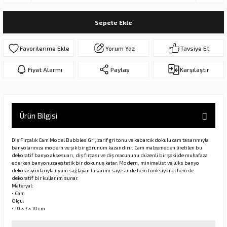
ar
olar
Sepete Ekle
er Objeler
Yorum Yaz
Tavsiye Et
er
Fiyat Alarmı
Paylaş
Karşılaştır
ler
Ürün Bilgisi
Diş Fırçalık Cam Model Bubbles Gri, zarif gri tonu ve kabarcık dokulu cam tasarımıyla
banyolarınıza modern ve şık bir görünüm kazandırır. Cam malzemeden üretilen bu
dekoratif banyo aksesuarı, diş fırçası ve diş macununu düzenli bir şekilde muhafaza
ederken banyonuza estetik bir dokunuş katar. Modern, minimalist ve lüks banyo
dekorasyonlarıyla uyum sağlayan tasarımı sayesinde hem fonksiyonel hem de
dekoratif bir kullanım sunar.
danlar
Materyal:
• Cam
Ölçü:
• 10 × 7 × 10 cm
rı