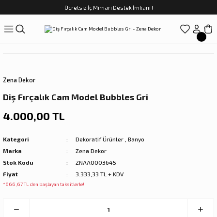
Ücretsiz İç Mimari Destek İmkanı !
Geri Dön
Geri Dön
Geri Dön
Geri Dön
Geri Dön
ünler
Saatler
obilya
Tekstili
Sofra
üpler
arfume
olar
Yemek Takımı
Zena Dekor
Kahve Fincan Takımı
Diş Fırçalık Cam Model Bubbles Gri
preyi
i Tablolar
Çay Fincan Takımı
4.000,00 TL
ları
ya
Servis ve Sunum
Kategori
Dekoratif Ürünler
,
Banyo
Marka
Zena Dekor
ı
Stok Kodu
ZNAA0003645
Fiyat
3.333,33 TL + KDV
Objeler
*666,67 TL den başlayan taksitlerle!
kler