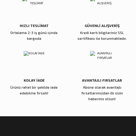
Ürün fiyatı diğer sitelerden daha pahalı.
Bu ürüne benzer farklı alternatifler olmalı.
5.600,00 TL
5.000,00 TL
Sepete Ekle
Sepete Ekle
HIZLI TESLİMAT
GÜVENLİ ALIŞVERİŞ
Ortalama 2-3 iş günü içinde
Kredi kartı bilgileriniz SSL
kargoda
sertifikası ile korunmaktadır.
Reçine Gül Şamdan
Reçine Toplu Vazo Bordo
Gönder
4.000,00 TL
4.200,00 TL
Sepete Ekle
Sepete Ekle
KOLAY İADE
AVANTAJLI FIRSATLAR
Ürünü rahat bir şekilde iade
Abone olarak avantajlı
Zena Dekor
Zena Dekor
edebilme fırsatı!
fırsatlarımızdan ilk sizin
Gold Metal Damla Şamdan Küçük
Gold Metal Damla Şamdan Büyük
haberiniz olsun!
3.000,00 TL
4.000,00 TL
Sepete Ekle
Sepete Ekle