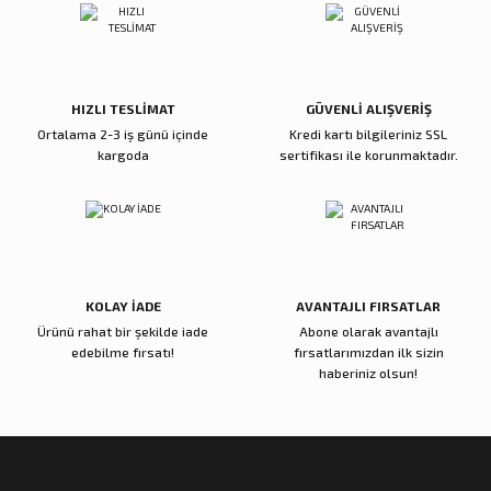
Ürün fiyatı diğer sitelerden daha pahalı.
Bu ürüne benzer farklı alternatifler olmalı.
5.600,00 TL
5.000,00 TL
Sepete Ekle
Sepete Ekle
HIZLI TESLİMAT
GÜVENLİ ALIŞVERİŞ
Ortalama 2-3 iş günü içinde
Kredi kartı bilgileriniz SSL
kargoda
sertifikası ile korunmaktadır.
Reçine Gül Şamdan
Reçine Toplu Vazo Bordo
Gönder
4.000,00 TL
4.200,00 TL
Sepete Ekle
Sepete Ekle
KOLAY İADE
AVANTAJLI FIRSATLAR
Ürünü rahat bir şekilde iade
Abone olarak avantajlı
Zena Dekor
Zena Dekor
edebilme fırsatı!
fırsatlarımızdan ilk sizin
Gold Metal Damla Şamdan Küçük
Gold Metal Damla Şamdan Büyük
haberiniz olsun!
3.000,00 TL
4.000,00 TL
Sepete Ekle
Sepete Ekle