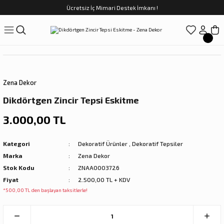
Ücretsiz İç Mimari Destek İmkanı !
Geri Dön
Geri Dön
Geri Dön
Geri Dön
Geri Dön
ünler
Saatler
obilya
Tekstili
Sofra
üpler
arfume
olar
Yemek Takımı
Zena Dekor
Kahve Fincan Takımı
Dikdörtgen Zincir Tepsi Eskitme
preyi
i Tablolar
Çay Fincan Takımı
3.000,00 TL
ları
ya
Servis ve Sunum
Kategori
Dekoratif Ürünler
,
Dekoratif Tepsiler
Marka
Zena Dekor
ı
Stok Kodu
ZNAA0003726
Fiyat
2.500,00 TL + KDV
Objeler
*500,00 TL den başlayan taksitlerle!
kler