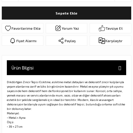
ar
olar
Sepete Ekle
er Objeler
Yorum Yaz
Tavsiye Et
er
Fiyat Alarmı
Paylaş
Karşılaştır
ler
Ürün Bilgisi
Dikdörtgen Zincir Tepsi Eskitme, eskitme metal detayları ve dekoratif zincir kulplarıyla
yaşam alanlarına zarif ve lüks bir görünüm kazandırır. Metal ve ayna yüzeyin şık uyumu
sayesinde hem dekoratif hem de fonksiyonel bir kullanım sunar. Konsol, orta sehpa,
yemek masası ve servis alanlarında mum, vazo, obje ve diğer dekoratif aksesuarları
estetik bir şekilde sergilemek için ideal bir tercihtir. Modern, klasik ve avangart
dekorasyon tarzlarıyla uyum sağlayan bu dekoratif tepsi, bulunduğu ortama sofistike
danlar
bir dokunuş katar.
Materyal:
• Metal + Ayna
Ölçü:
rı
• 39 × 27 cm