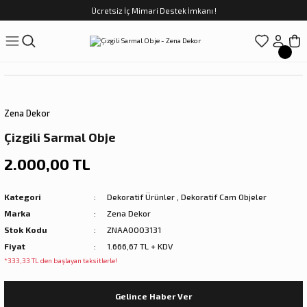
Ücretsiz İç Mimari Destek İmkanı !
Geri Dön
Geri Dön
Geri Dön
Geri Dön
Geri Dön
ünler
Saatler
obilya
Tekstili
Sofra
üpler
arfume
olar
Yemek Takımı
Zena Dekor
Kahve Fincan Takımı
Çizgili Sarmal Obje
preyi
i Tablolar
Çay Fincan Takımı
2.000,00 TL
ları
ya
Servis ve Sunum
Kategori
Dekoratif Ürünler
,
Dekoratif Cam Objeler
Marka
Zena Dekor
ı
Stok Kodu
ZNAA0003131
Fiyat
1.666,67 TL + KDV
Objeler
*333,33 TL den başlayan taksitlerle!
kler
Gelince Haber Ver