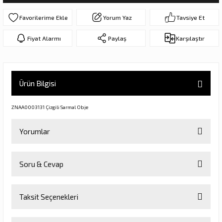
ar
olar
Yorum Yaz
Tavsiye Et
er Objeler
Fiyat Alarmı
Paylaş
Karşılaştır
er
Ürün Bilgisi
ler
ZNAA0003131 Çizgili Sarmal Obje
Yorumlar
Soru & Cevap
Bu ürüne ilk yorumu siz yapın!
danlar
Taksit Seçenekleri
Yorum Yaz
Ürün hakkında henüz soru sorulmamış.
rı