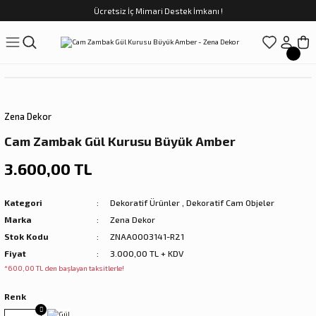
Ücretsiz İç Mimari Destek İmkanı !
Geri Dön
Geri Dön
Geri Dön
Geri Dön
Geri Dön
ünler
Saatler
obilya
Tekstili
Sofra
üpler
arfume
olar
Yemek Takımı
Zena Dekor
Kahve Fincan Takımı
Cam Zambak Gül Kurusu Büyük Amber
preyi
i Tablolar
Çay Fincan Takımı
3.600,00 TL
ları
ya
Servis ve Sunum
Kategori
Dekoratif Ürünler
,
Dekoratif Cam Objeler
Marka
Zena Dekor
ı
Stok Kodu
ZNAA0003141-R21
Fiyat
3.000,00 TL + KDV
Objeler
*600,00 TL den başlayan taksitlerle!
Renk
kler