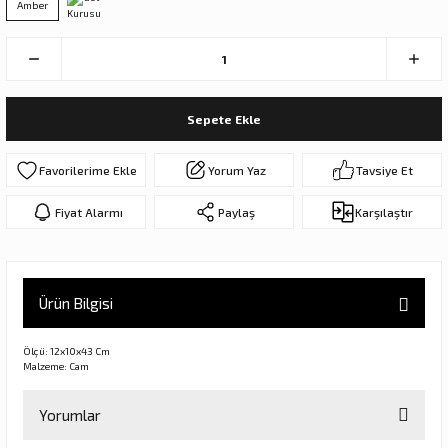
Amber
ar
olar
er Objeler
Sepete Ekle
er
Yorum Yaz
Tavsiye Et
ler
Fiyat Alarmı
Paylaş
Karşılaştır
Ürün Bilgisi
Ölçü: 12x10x43 Cm
danlar
Malzeme: Cam
Yorumlar
rı