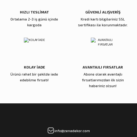
Sepete Ekle
Sepete Ekle
HIZLI TESLİMAT
GÜVENLİ ALIŞVERİŞ
Ortalama 2-3 iş günü içinde
Kredi kartı bilgileriniz SSL
kargoda
sertifikası ile korunmaktadır.
Reçine Gül Şamdan
Reçine Toplu Vazo Bordo
Gönder
4.000,00 TL
4.200,00 TL
Sepete Ekle
Sepete Ekle
KOLAY İADE
AVANTAJLI FIRSATLAR
Ürünü rahat bir şekilde iade
Abone olarak avantajlı
Zena Dekor
Zena Dekor
edebilme fırsatı!
fırsatlarımızdan ilk sizin
Gold Metal Damla Şamdan Küçük
Gold Metal Damla Şamdan Büyük
haberiniz olsun!
3.000,00 TL
4.000,00 TL
Sepete Ekle
Sepete Ekle
Zena Dekor
Zena Dekor
info@zenadekor.com
Antik Bronz Yatay Obje
Antik Gold Kapaklı Cam Küp Küçük