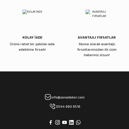
Reçine Gül Şamdan
Reçine Toplu Vazo Bordo
Gönder
4.000,00 TL
4.200,00 TL
Sepete Ekle
Sepete Ekle
KOLAY İADE
AVANTAJLI FIRSATLAR
Ürünü rahat bir şekilde iade
Abone olarak avantajlı
Zena Dekor
Zena Dekor
edebilme fırsatı!
fırsatlarımızdan ilk sizin
Gold Metal Damla Şamdan Küçük
Gold Metal Damla Şamdan Büyük
haberiniz olsun!
3.000,00 TL
4.000,00 TL
Sepete Ekle
Sepete Ekle
Zena Dekor
Zena Dekor
info@zenadekor.com
Antik Bronz Yatay Obje
Antik Gold Kapaklı Cam Küp Küçük
0544 660 6516
8.000,00 TL
8.000,00 TL
Sepete Ekle
Sepete Ekle