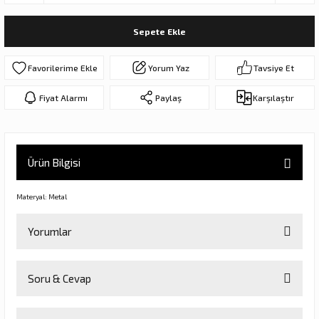
ar
olar
Sepete Ekle
er Objeler
Yorum Yaz
Tavsiye Et
er
Fiyat Alarmı
Paylaş
Karşılaştır
ler
Ürün Bilgisi
Materyal: Metal
Yorumlar
danlar
Soru & Cevap
Bu ürüne ilk yorumu siz yapın!
rı