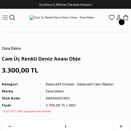
Ücretsiz İç Mimari Destek İmkanı !
Geri Dön
Geri Dön
Geri Dön
Geri Dön
Geri Dön
ünler
Saatler
obilya
Tekstili
Sofra
üpler
arfume
olar
Yemek Takımı
Zena Dekor
Kahve Fincan Takımı
Cam Üç Renkli Deniz Anası Obje
preyi
i Tablolar
Çay Fincan Takımı
3.300,00 TL
ları
ya
Servis ve Sunum
Kategori
Dekoratif Ürünler
,
Dekoratif Cam Objeler
Marka
Zena Dekor
ı
Stok Kodu
ZNAA0001303
Fiyat
2.750,00 TL + KDV
Objeler
*550,00 TL den başlayan taksitlerle!
kler