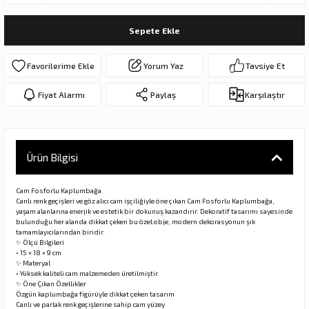
ar
olar
Sepete Ekle
er Objeler
Yorum Yaz
Tavsiye Et
er
Fiyat Alarmı
Paylaş
Karşılaştır
ler
Ürün Bilgisi
Cam Fosforlu Kaplumbağa
Canlı renk geçişleri ve göz alıcı cam işçiliğiyle öne çıkan Cam Fosforlu Kaplumbağa,
yaşam alanlarına enerjik ve estetik bir dokunuş kazandırır. Dekoratif tasarımı sayesinde
bulunduğu her alanda dikkat çeken bu özel obje, modern dekorasyonun şık
tamamlayıcılarından biridir.
✨ Ölçü Bilgileri
danlar
• 15 × 18 × 9 cm
✨ Materyal
• Yüksek kaliteli cam malzemeden üretilmiştir.
✨ Öne Çıkan Özellikler
rı
Özgün kaplumbağa figürüyle dikkat çeken tasarım
Canlı ve parlak renk geçişlerine sahip cam yüzey