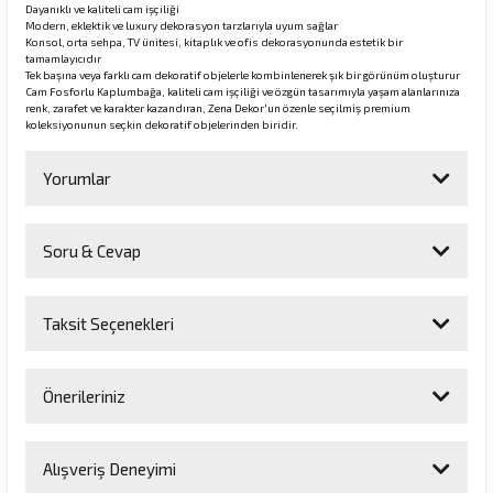
Dayanıklı ve kaliteli cam işçiliği
Modern, eklektik ve luxury dekorasyon tarzlarıyla uyum sağlar
Konsol, orta sehpa, TV ünitesi, kitaplık ve ofis dekorasyonunda estetik bir
tamamlayıcıdır
Tek başına veya farklı cam dekoratif objelerle kombinlenerek şık bir görünüm oluşturur
Cam Fosforlu Kaplumbağa, kaliteli cam işçiliği ve özgün tasarımıyla yaşam alanlarınıza
renk, zarafet ve karakter kazandıran, Zena Dekor'un özenle seçilmiş premium
koleksiyonunun seçkin dekoratif objelerinden biridir.
Yorumlar
Soru & Cevap
Bu ürüne ilk yorumu siz yapın!
Taksit Seçenekleri
Yorum Yaz
Ürün hakkında henüz soru sorulmamış.
Önerileriniz
Soru Sor
Bu ürünün fiyat bilgisi, resim, ürün açıklamalarında ve diğer
Alışveriş Deneyimi
konularda yetersiz gördüğünüz noktaları öneri formunu kullanarak