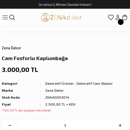
Ücretsiz İç Mimari Destek İmkanı !
Geri Dön
Geri Dön
Geri Dön
Geri Dön
Geri Dön
ünler
Saatler
obilya
Tekstili
Sofra
üpler
arfume
olar
Yemek Takımı
Zena Dekor
Kahve Fincan Takımı
Cam Fosforlu Kaplumbağa
preyi
i Tablolar
Çay Fincan Takımı
3.000,00 TL
ları
ya
Servis ve Sunum
Kategori
Dekoratif Ürünler
,
Dekoratif Cam Objeler
Marka
Zena Dekor
ı
Stok Kodu
ZNAA0003014
Fiyat
2.500,00 TL + KDV
Objeler
*500,00 TL den başlayan taksitlerle!
kler