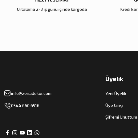
Ortalama 2-3 iş günü içinde kargoda
Kredi kart
Zena Dekor
Zena Dekor
Gold Metal Damla Şamdan Büyük
Antik Bronz Yatay Obje
4.000,00 TL
8.000,00 TL
Sepete Ekle
Sepete Ekle
Üyelik
info@zenadekor.com
Yeni Üyelik
Üye Girişi
0544 660 6516
Şifremi Unuttum