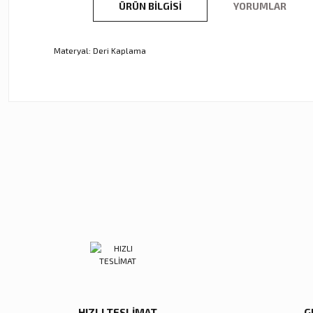
ÜRÜN BILGISI
YORUMLAR
Materyal: Deri Kaplama
Bu ürünün fiyat bilgisi, resim, ürün açıklamalarında ve diğer ko
Görüş ve önerileriniz için teşekkür ederiz.
Ürün resmi kalitesiz, bozuk veya görüntülenemiyor.
Ürün açıklamasında eksik bilgiler bulunuyor.
Ürün bilgilerinde hatalar bulunuyor.
Ürün fiyatı diğer sitelerden daha pahalı.
Zena Dekor
Zena Dekor
Bu ürüne benzer farklı alternatifler olmalı.
Mavi Kristal Alem Büyük
Mavi Kristal Alem Küçük
5.600,00 TL
5.000,00 TL
Sepete Ekle
Sepete Ekle
HIZLI TESLİMAT
G