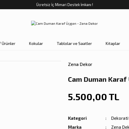
Ücretsiz İç Mimari Destek İmkanı !
f Ürünler
Kokular
Tablolar ve Saatler
Kitaplar
Zena Dekor
Cam Duman Karaf
5.500,00 TL
Kategori
Dekorati
Marka
Zena De