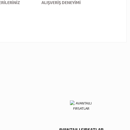
RILERINIZ
ALIŞVERIŞ DENEYIMI
ebilirsiniz.
kor
tal Damla Şamdan Küçük
00 TL
Sepete Ekle
AVANTAJLI FIRSATLAR