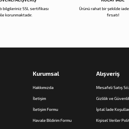
ı bilgileriniz SSL sertifikası
Ürünü rahat bir şekilde iad
Zena Dekor
Zena Dekor
ile korunmaktadır.
fırsatı!
Antik Gold Kapaklı Cam Küp Küçük
Antik Gold Kapaklı 
8.000,00 TL
10.000,00 TL
Sepete Ekle
Sepete E
Kurumsal
Alışveriş
Hakkımızda
Mesafeli Satış S
İletişim
Gizlilik ve Güvenli
İletişim Formu
İptal İade Koşullar
Havale Bildirim Formu
Kişisel Veriler Poli