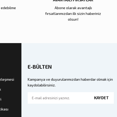
e edebilme
Abone olarak avantajlı
Zena Dekor
fırsatlarımızdan ilk sizin haberiniz
Cam Küp Büyük
Kahve Dalga Seramik Tabak
olsun!
11.000,00 TL
kle
Sepete Ekle
E-BÜLTEN
özleşmesi
Kampanya ve duyurularımızdan haberdar olmak için
kaydolabilirsiniz.
k
KAYDET
i
tikası