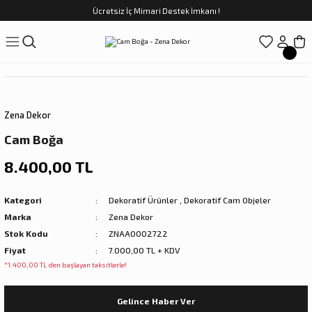
Ücretsiz İç Mimari Destek İmkanı !
Geri Dön
Geri Dön
Geri Dön
Geri Dön
Geri Dön
ünler
Saatler
obilya
Tekstili
Sofra
üpler
arfume
olar
Yemek Takımı
Zena Dekor
Kahve Fincan Takımı
Cam Boğa
preyi
i Tablolar
Çay Fincan Takımı
8.400,00 TL
ları
ya
Servis ve Sunum
Kategori
Dekoratif Ürünler
,
Dekoratif Cam Objeler
Marka
Zena Dekor
ı
Stok Kodu
ZNAA0002722
Fiyat
7.000,00 TL + KDV
Objeler
*1.400,00 TL den başlayan taksitlerle!
kler
Gelince Haber Ver