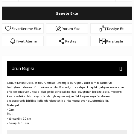
ar
olar
Sepete Ekle
er Objeler
Yorum Yaz
Tavsiye Et
er
Fiyat Alarmı
Paylaş
Karşılaştır
ler
Ürün Bilgisi
Cam At Kafası Obje, at figürünün asil ve güçlü duruşunu zarif cam tasarımıyla
buluşturan dekoratif bir aksesuardır. Konsol, orta sehpa, kitaplık, çalışma masası ve
ofis dekorasyonunda dikkat çekici bir odak noktası oluşturan bu özel obje, modern,
klasik ve lüks dekorasyon tarzlarıyla uyum sağlar. Tek başına veya farklı cam
aksesuarlarla birlikte kullanılarak estetik bir kompozisyon oluşturulabilir.
Materyal:
danlar
• Cam
Ölçü:
• Yükseklik: 20 cm
• Genişlik: 18 cm
rı