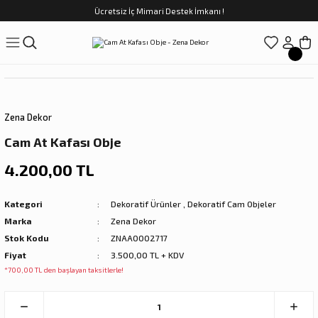
Ücretsiz İç Mimari Destek İmkanı !
Geri Dön
Geri Dön
Geri Dön
Geri Dön
Geri Dön
ünler
Saatler
obilya
Tekstili
Sofra
üpler
arfume
olar
Yemek Takımı
Zena Dekor
Kahve Fincan Takımı
Cam At Kafası Obje
preyi
i Tablolar
Çay Fincan Takımı
4.200,00 TL
ları
ya
Servis ve Sunum
Kategori
Dekoratif Ürünler
,
Dekoratif Cam Objeler
Marka
Zena Dekor
ı
Stok Kodu
ZNAA0002717
Fiyat
3.500,00 TL + KDV
Objeler
*700,00 TL den başlayan taksitlerle!
kler