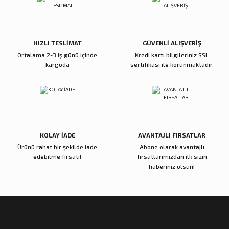
Ürün fiyatı diğer sitelerden daha pahalı.
Bu ürüne benzer farklı alternatifler olmalı.
5.600,00 TL
5.000,00 TL
Sepete Ekle
Sepete Ekle
HIZLI TESLİMAT
GÜVENLİ ALIŞVERİŞ
Ortalama 2-3 iş günü içinde
Kredi kartı bilgileriniz SSL
kargoda
sertifikası ile korunmaktadır.
Reçine Gül Şamdan
Reçine Toplu Vazo Bordo
Gönder
4.000,00 TL
4.200,00 TL
Sepete Ekle
Sepete Ekle
KOLAY İADE
AVANTAJLI FIRSATLAR
Ürünü rahat bir şekilde iade
Abone olarak avantajlı
Zena Dekor
Zena Dekor
edebilme fırsatı!
fırsatlarımızdan ilk sizin
Gold Metal Damla Şamdan Küçük
Gold Metal Damla Şamdan Büyük
haberiniz olsun!
3.000,00 TL
4.000,00 TL
Sepete Ekle
Sepete Ekle