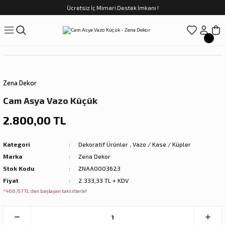
Ücretsiz İç Mimari Destek İmkanı !
Geri Dön
Geri Dön
Geri Dön
Geri Dön
Geri Dön
ünler
Saatler
obilya
Tekstili
Sofra
üpler
arfume
olar
Yemek Takımı
Zena Dekor
Kahve Fincan Takımı
Cam Asya Vazo Küçük
preyi
i Tablolar
Çay Fincan Takımı
2.800,00 TL
ları
ya
Servis ve Sunum
Kategori
Dekoratif Ürünler
,
Vazo / Kase / Küpler
Marka
Zena Dekor
ı
Stok Kodu
ZNAA0003623
Fiyat
2.333,33 TL + KDV
Objeler
*466,67 TL den başlayan taksitlerle!
kler