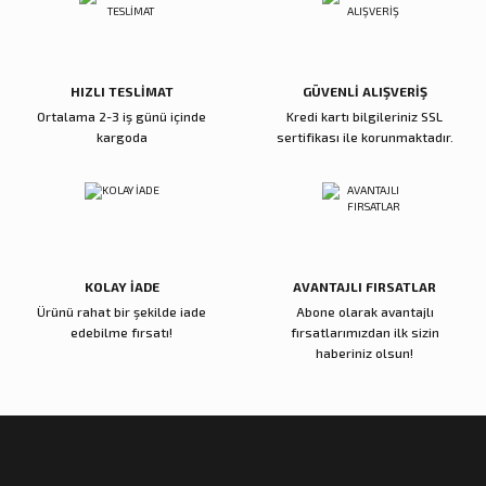
Ürün fiyatı diğer sitelerden daha pahalı.
Bu ürüne benzer farklı alternatifler olmalı.
5.600,00 TL
5.000,00 TL
Sepete Ekle
Sepete Ekle
HIZLI TESLİMAT
GÜVENLİ ALIŞVERİŞ
Ortalama 2-3 iş günü içinde
Kredi kartı bilgileriniz SSL
kargoda
sertifikası ile korunmaktadır.
Reçine Gül Şamdan
Reçine Toplu Vazo Bordo
Gönder
4.000,00 TL
4.200,00 TL
Sepete Ekle
Sepete Ekle
KOLAY İADE
AVANTAJLI FIRSATLAR
Ürünü rahat bir şekilde iade
Abone olarak avantajlı
Zena Dekor
Zena Dekor
edebilme fırsatı!
fırsatlarımızdan ilk sizin
Gold Metal Damla Şamdan Küçük
Gold Metal Damla Şamdan Büyük
haberiniz olsun!
3.000,00 TL
4.000,00 TL
Sepete Ekle
Sepete Ekle