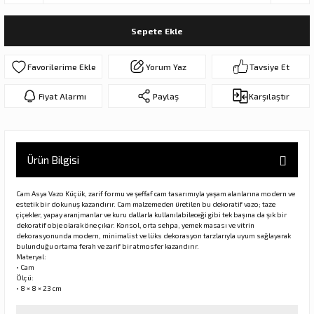
ar
olar
Sepete Ekle
er Objeler
Yorum Yaz
Tavsiye Et
er
Fiyat Alarmı
Paylaş
Karşılaştır
ler
Ürün Bilgisi
Cam Asya Vazo Küçük, zarif formu ve şeffaf cam tasarımıyla yaşam alanlarına modern ve
estetik bir dokunuş kazandırır. Cam malzemeden üretilen bu dekoratif vazo; taze
çiçekler, yapay aranjmanlar ve kuru dallarla kullanılabileceği gibi tek başına da şık bir
dekoratif obje olarak öne çıkar. Konsol, orta sehpa, yemek masası ve vitrin
dekorasyonunda modern, minimalist ve lüks dekorasyon tarzlarıyla uyum sağlayarak
bulunduğu ortama ferah ve zarif bir atmosfer kazandırır.
danlar
Materyal:
• Cam
Ölçü:
• 8 × 8 × 23 cm
rı