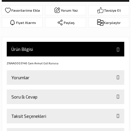
ar
olar
Yorum Yaz
Tavsiye Et
er Objeler
Fiyat Alarmı
Paylaş
Karşılaştır
er
Ürün Bilgisi
ler
ZNAA0003146 Cam Armut Gül Kurusu
Yorumlar
Soru & Cevap
Bu ürüne ilk yorumu siz yapın!
danlar
Taksit Seçenekleri
Yorum Yaz
Ürün hakkında henüz soru sorulmamış.
rı