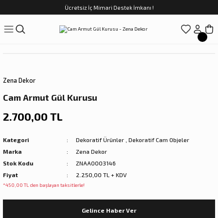
Ücretsiz İç Mimari Destek İmkanı !
Geri Dön
Geri Dön
Geri Dön
Geri Dön
Geri Dön
ünler
Saatler
obilya
Tekstili
Sofra
üpler
arfume
olar
Yemek Takımı
Zena Dekor
Kahve Fincan Takımı
Cam Armut Gül Kurusu
preyi
i Tablolar
Çay Fincan Takımı
2.700,00 TL
ları
ya
Servis ve Sunum
Kategori
Dekoratif Ürünler
,
Dekoratif Cam Objeler
Marka
Zena Dekor
ı
Stok Kodu
ZNAA0003146
Fiyat
2.250,00 TL + KDV
Objeler
*450,00 TL den başlayan taksitlerle!
kler
Gelince Haber Ver