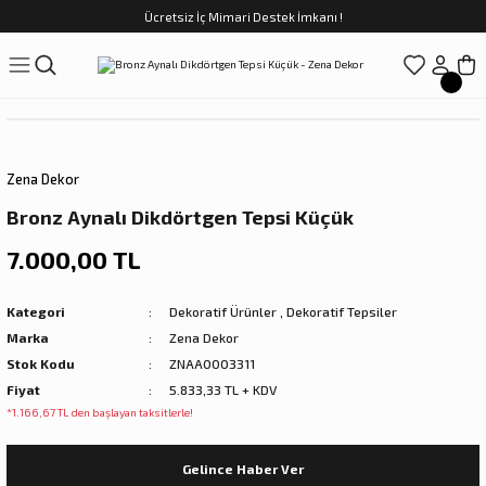
Ücretsiz İç Mimari Destek İmkanı !
Geri Dön
Geri Dön
Geri Dön
Geri Dön
Geri Dön
ünler
Saatler
obilya
Tekstili
Sofra
üpler
arfume
olar
Yemek Takımı
Zena Dekor
Kahve Fincan Takımı
Bronz Aynalı Dikdörtgen Tepsi Küçük
preyi
i Tablolar
Çay Fincan Takımı
7.000,00 TL
ları
ya
Servis ve Sunum
Kategori
Dekoratif Ürünler
,
Dekoratif Tepsiler
Marka
Zena Dekor
ı
Stok Kodu
ZNAA0003311
Fiyat
5.833,33 TL + KDV
Objeler
*1.166,67 TL den başlayan taksitlerle!
kler
Gelince Haber Ver