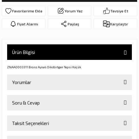
ar
olar
Yorum Yaz
Tavsiye Et
er Objeler
Fiyat Alarmı
Paylaş
Karşılaştır
er
Ürün Bilgisi
ler
ZNAA0003311 Bronz Aynalı Dikdörtgen Tepsi Küçük
Yorumlar
Soru & Cevap
Bu ürüne ilk yorumu siz yapın!
danlar
Taksit Seçenekleri
Yorum Yaz
Ürün hakkında henüz soru sorulmamış.
rı