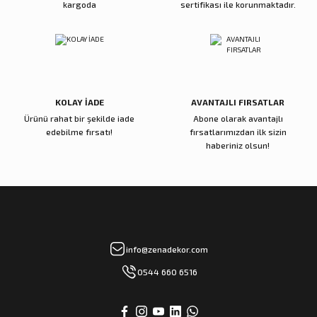
kargoda
sertifikası ile korunmaktadır.
Reçine Gül Şamdan
Reçine Toplu Vazo Bordo
Gönder
4.000,00 TL
4.200,00 TL
Sepete Ekle
Sepete Ekle
KOLAY İADE
AVANTAJLI FIRSATLAR
Ürünü rahat bir şekilde iade
Abone olarak avantajlı
Zena Dekor
Zena Dekor
edebilme fırsatı!
fırsatlarımızdan ilk sizin
Gold Metal Damla Şamdan Küçük
Gold Metal Damla Şamdan Büyük
haberiniz olsun!
3.000,00 TL
4.000,00 TL
Sepete Ekle
Sepete Ekle
Zena Dekor
Zena Dekor
info@zenadekor.com
Antik Bronz Yatay Obje
Antik Gold Kapaklı Cam Küp Küçük
0544 660 6516
8.000,00 TL
8.000,00 TL