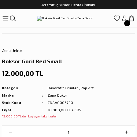
Ücretsiz İç Mimari Destek İmkanı !
Geri Dön
Geri Dön
Geri Dön
Geri Dön
Geri Dön
ünler
Saatler
obilya
Tekstili
Sofra
üpler
arfume
olar
Yemek Takımı
Zena Dekor
Kahve Fincan Takımı
Boksör Goril Red Small
preyi
i Tablolar
Çay Fincan Takımı
12.000,00 TL
ları
ya
Servis ve Sunum
Kategori
Dekoratif Ürünler
,
Pop Art
Marka
Zena Dekor
ı
Stok Kodu
ZNAA0003790
Fiyat
10.000,00 TL + KDV
Objeler
*2.000,00 TL den başlayan taksitlerle!
kler