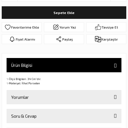
ar
olar
Sepete Ekle
er Objeler
Yorum Yaz
Tavsiye Et
er
Fiyat Alarmı
Paylaş
Karşılaştır
ler
Ürün Bilgisi
✨Ölçü Bilgileri: 34 Cm'dir.
✨Materyal: İthal Porselen
Yorumlar
danlar
Soru & Cevap
rı
Bu ürüne ilk yorumu siz yapın!