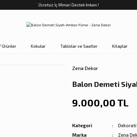
Ücretsiz İç Mimari Destek İmkanı !
f Ürünler
Kokular
Tablolar ve Saatler
Kitaplar
Zena Dekor
Balon Demeti Siy
9.000,00 TL
Kategori
Dekorati
Marka
Zena De