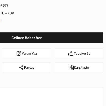
3753
 TL + KDV
!
Gelince Haber Ver
Yorum Yaz
Tavsiye Et
Paylaş
Karşılaştır