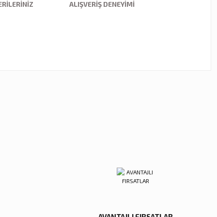
RILERINIZ
ALIŞVERIŞ DENEYIMI
ebilirsiniz.
kor
tal Damla Şamdan Küçük
00 TL
Sepete Ekle
AVANTAJLI FIRSATLAR