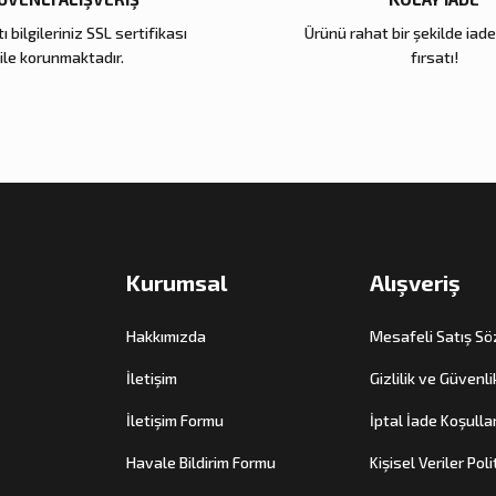
ı bilgileriniz SSL sertifikası
Ürünü rahat bir şekilde iad
Zena Dekor
Zena Dekor
ile korunmaktadır.
fırsatı!
Antik Gold Kapaklı Cam Küp Küçük
Antik Gold Kapaklı 
8.000,00 TL
10.000,00 TL
Sepete Ekle
Sepete E
Kurumsal
Alışveriş
Hakkımızda
Mesafeli Satış S
İletişim
Gizlilik ve Güvenli
İletişim Formu
İptal İade Koşullar
Havale Bildirim Formu
Kişisel Veriler Poli