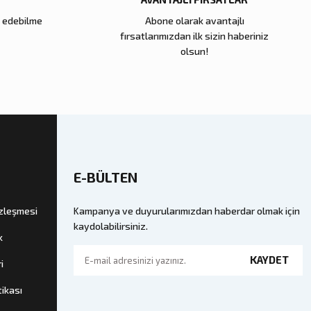
e edebilme
Abone olarak avantajlı
Zena Dekor
fırsatlarımızdan ilk sizin haberiniz
Cam Küp Büyük
Kahve Dalga Seramik Tabak
olsun!
11.000,00 TL
kle
Sepete Ekle
E-BÜLTEN
özleşmesi
Kampanya ve duyurularımızdan haberdar olmak için
kaydolabilirsiniz.
k
KAYDET
i
tikası