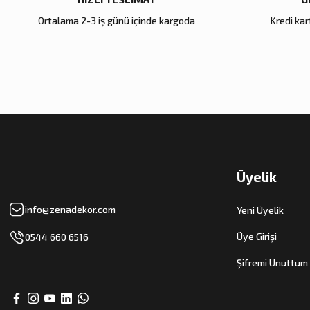
Ortalama 2-3 iş günü içinde kargoda
Kredi kart
Zena Dekor
Zena Dekor
Gold Metal Damla Şamdan Büyük
Antik Bronz Yatay Obje
4.000,00 TL
8.000,00 TL
Sepete Ekle
Sepete Ekle
Üyelik
info@zenadekor.com
Yeni Üyelik
Üye Girişi
0544 660 6516
Şifremi Unuttum