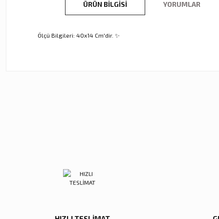
ÜRÜN BILGISI
YORUMLAR
Ölçü Bilgileri: 40x14 Cm'dir. ✨
Bu ürünün fiyat bilgisi, resim, ürün açıklamalarında ve diğer ko
Görüş ve önerileriniz için teşekkür ederiz.
Ürün resmi kalitesiz, bozuk veya görüntülenemiyor.
Ürün açıklamasında eksik bilgiler bulunuyor.
Ürün bilgilerinde hatalar bulunuyor.
Ürün fiyatı diğer sitelerden daha pahalı.
Zena Dekor
Zena Dekor
Bu ürüne benzer farklı alternatifler olmalı.
Mavi Kristal Alem Büyük
Mavi Kristal Alem Küçük
5.600,00 TL
5.000,00 TL
Sepete Ekle
Sepete Ekle
HIZLI TESLİMAT
G