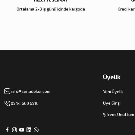
Ortalama 2-3 iş günü içinde kargoda
Kredi kart
Zena Dekor
Zena Dekor
Zena 
Mlinarich On Decorating
Islamic Glass
Dior J
7.200,00 TL
9.500,00 TL
13.0
Sepete Ekle
Sepete Ekle
Se
Üyelik
info@zenadekor.com
Yeni Üyelik
Üye Girişi
0544 660 6516
Şifremi Unuttum