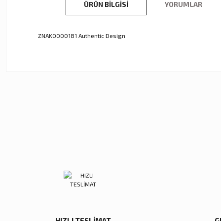
ÜRÜN BILGISI
YORUMLAR
ZNAK0000181 Authentic Design
Bu ürünün fiyat bilgisi, resim, ürün açıklamalarında ve diğer ko
Görüş ve önerileriniz için teşekkür ederiz.
Ürün resmi kalitesiz, bozuk veya görüntülenemiyor.
Ürün açıklamasında eksik bilgiler bulunuyor.
Ürün bilgilerinde hatalar bulunuyor.
Ürün fiyatı diğer sitelerden daha pahalı.
Zena Dekor
Zena Dekor
Bu ürüne benzer farklı alternatifler olmalı.
White Houses
Suzzane Kasler
Missoni
5.600,00 TL
6.000,00 TL
40.000,0
Sepete Ekle
Sepete Ekle
Sepete 
HIZLI TESLİMAT
G