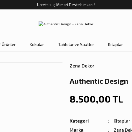
Ücretsiz İç Mimari Destek İmkanı !
f Ürünler
Kokular
Tablolar ve Saatler
Kitaplar
Zena Dekor
Authentic Design
8.500,00 TL
Kategori
Kitaplar
Marka
Zena De