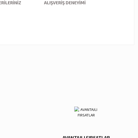
RILERINIZ
ALIŞVERIŞ DENEYIMI
ebilirsiniz.
Zena Dekor
Zena Dekor
Himalayan Portfolios
The Archıtectural Legacy Of
6.300,00 TL
5.700,00 TL
Sepete Ekle
Sepete Ekle
AVANTAJLI FIRSATLAR