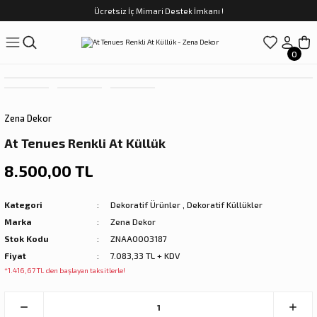
Ücretsiz İç Mimari Destek İmkanı !
Geri Dön
Geri Dön
Geri Dön
Geri Dön
Geri Dön
ünler
Saatler
obilya
Tekstili
Sofra
0
üpler
arfume
olar
Yemek Takımı
Zena Dekor
Kahve Fincan Takımı
At Tenues Renkli At Küllük
preyi
i Tablolar
Çay Fincan Takımı
8.500,00 TL
ları
ya
Servis ve Sunum
Kategori
Dekoratif Ürünler
,
Dekoratif Küllükler
Marka
Zena Dekor
ı
Stok Kodu
ZNAA0003187
Fiyat
7.083,33 TL + KDV
Objeler
*1.416,67 TL den başlayan taksitlerle!
kler