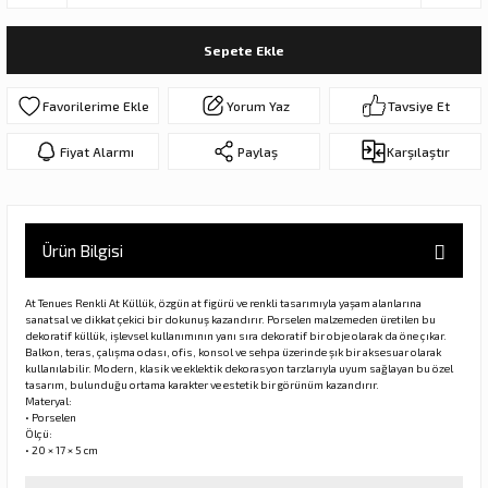
ar
olar
Sepete Ekle
er Objeler
Yorum Yaz
Tavsiye Et
er
Fiyat Alarmı
Paylaş
Karşılaştır
ler
Ürün Bilgisi
At Tenues Renkli At Küllük, özgün at figürü ve renkli tasarımıyla yaşam alanlarına
sanatsal ve dikkat çekici bir dokunuş kazandırır. Porselen malzemeden üretilen bu
dekoratif küllük, işlevsel kullanımının yanı sıra dekoratif bir obje olarak da öne çıkar.
Balkon, teras, çalışma odası, ofis, konsol ve sehpa üzerinde şık bir aksesuar olarak
kullanılabilir. Modern, klasik ve eklektik dekorasyon tarzlarıyla uyum sağlayan bu özel
tasarım, bulunduğu ortama karakter ve estetik bir görünüm kazandırır.
danlar
Materyal:
• Porselen
Ölçü:
• 20 × 17 × 5 cm
rı