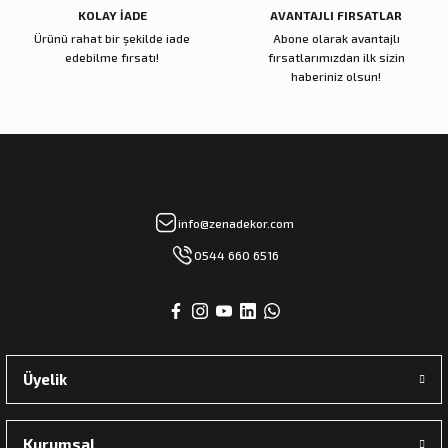
KOLAY İADE
AVANTAJLI FIRSATLAR
Ürünü rahat bir şekilde iade
Abone olarak avantajlı
edebilme fırsatı!
fırsatlarımızdan ilk sizin
haberiniz olsun!
info@zenadekor.com
0544 660 6516
Üyelik
Kurumsal