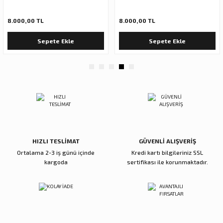
Ürün fiyatı diğer sitelerden daha pahalı.
Bu ürüne benzer farklı alternatifler olmalı.
8.000,00 TL
8.000,00 TL
Sepete Ekle
Sepete Ekle
Gönder
HIZLI TESLİMAT
GÜVENLİ ALIŞVERİŞ
Ortalama 2-3 iş günü içinde
Kredi kartı bilgileriniz SSL
kargoda
sertifikası ile korunmaktadır.