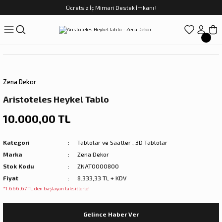
Ücretsiz İç Mimari Destek İmkanı !
Geri Dön
Geri Dön
Geri Dön
Geri Dön
Geri Dön
ünler
Saatler
obilya
Tekstili
Sofra
üpler
arfume
olar
Yemek Takımı
Zena Dekor
Kahve Fincan Takımı
Aristoteles Heykel Tablo
preyi
i Tablolar
Çay Fincan Takımı
10.000,00 TL
ları
ya
Servis ve Sunum
Kategori
Tablolar ve Saatler
,
3D Tablolar
Marka
Zena Dekor
ı
Stok Kodu
ZNAT0000800
Fiyat
8.333,33 TL + KDV
Objeler
*1.666,67 TL den başlayan taksitlerle!
kler
Gelince Haber Ver