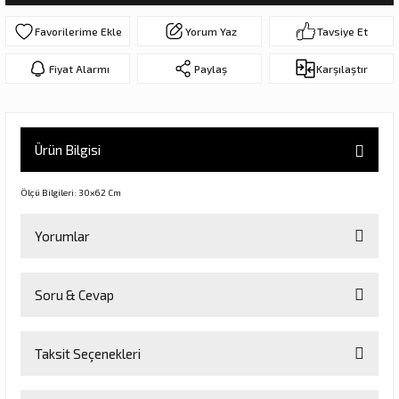
ar
olar
Yorum Yaz
Tavsiye Et
er Objeler
Fiyat Alarmı
Paylaş
Karşılaştır
er
Ürün Bilgisi
ler
Ölçü Bilgileri: 30x62 Cm
Yorumlar
Soru & Cevap
Bu ürüne ilk yorumu siz yapın!
danlar
Taksit Seçenekleri
Yorum Yaz
Ürün hakkında henüz soru sorulmamış.
rı