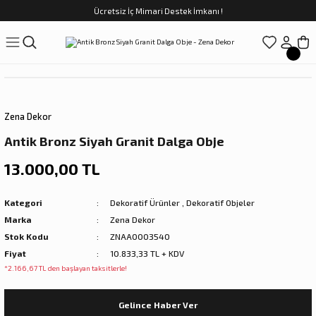
Ücretsiz İç Mimari Destek İmkanı !
Geri Dön
Geri Dön
Geri Dön
Geri Dön
Geri Dön
ünler
Saatler
obilya
Tekstili
Sofra
üpler
arfume
olar
Yemek Takımı
Zena Dekor
Kahve Fincan Takımı
Antik Bronz Siyah Granit Dalga Obje
preyi
i Tablolar
Çay Fincan Takımı
13.000,00 TL
ları
ya
Servis ve Sunum
Kategori
Dekoratif Ürünler
,
Dekoratif Objeler
Marka
Zena Dekor
ı
Stok Kodu
ZNAA0003540
Fiyat
10.833,33 TL + KDV
Objeler
*2.166,67 TL den başlayan taksitlerle!
kler
Gelince Haber Ver